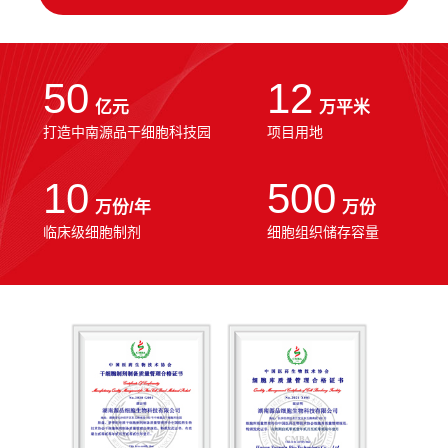
50
12
亿元
万平米
打造中南源品干细胞科技园
项目用地
10
500
万份/年
万份
临床级细胞制剂
细胞组织储存容量