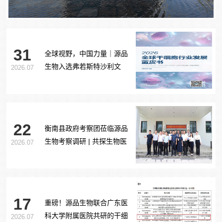
31
全球视野，中国力量｜源品
生物入选弗若斯特沙利文
2026.07
《2026全球干细胞行业发展
蓝皮书》
22
衡南县政府考察团莅临源品
生物考察调研 | 共探生物医
2026.07
药产业合作新路径
17
重磅！源品生物联合广东医
科大学附属医院共研的干细
2026.07