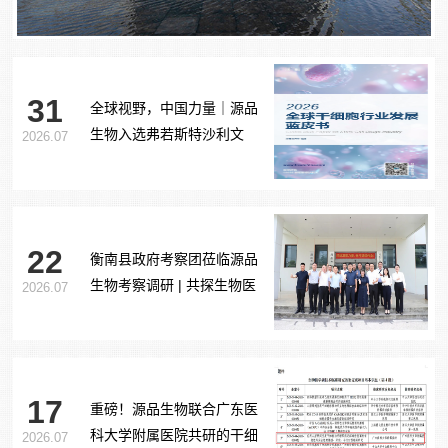
31
全球视野，中国力量｜源品
生物入选弗若斯特沙利文
2026.07
《2026全球干细胞行业发展
蓝皮书》
22
衡南县政府考察团莅临源品
生物考察调研 | 共探生物医
2026.07
药产业合作新路径
17
重磅！源品生物联合广东医
科大学附属医院共研的干细
2026.07