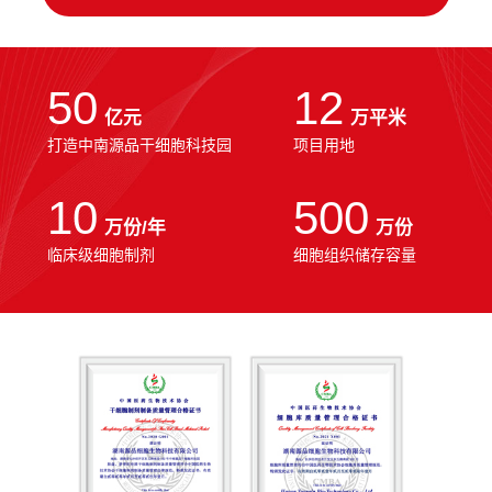
50
12
亿元
万平米
打造中南源品干细胞科技园
项目用地
10
500
万份/年
万份
临床级细胞制剂
细胞组织储存容量