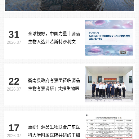
31
全球视野，中国力量｜源品
生物入选弗若斯特沙利文
2026.07
《2026全球干细胞行业发展
蓝皮书》
22
衡南县政府考察团莅临源品
生物考察调研 | 共探生物医
2026.07
药产业合作新路径
17
重磅！源品生物联合广东医
科大学附属医院共研的干细
2026.07