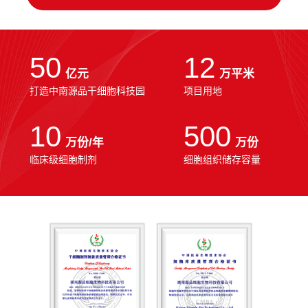
50
12
亿元
万平米
打造中南源品干细胞科技园
项目用地
10
500
万份/年
万份
临床级细胞制剂
细胞组织储存容量